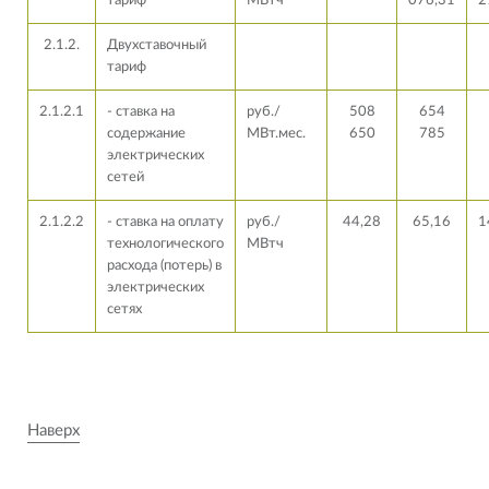
тариф
МВтч
076,31
2
2.1.2.
Двухставочный
тариф
2.1.2.1
- ставка на
руб./
508
654
содержание
МВт.мес.
650
785
электрических
сетей
2.1.2.2
- ставка на оплату
руб./
44,28
65,16
1
технологического
МВтч
расхода (потерь) в
электрических
сетях
Наверх