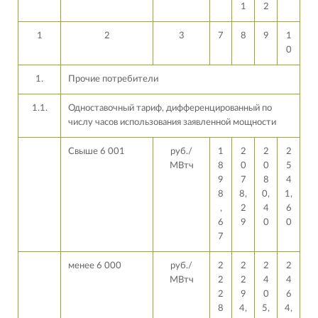
1
2
1
2
3
7
8
9
1
0
1.
Прочие потребители
1.1.
Одноставочный тариф, дифференцированный по
числу часов использования заявленной мощности
Свыше 6 001
руб./
1
2
2
2
МВтч
8
0
0
5
9
7
8
4
8
8,
0,
1,
,
2
4
6
6
9
0
0
7
менее 6 000
руб./
2
2
2
2
МВтч
2
2
4
4
2
9
0
6
8
4,
5,
4,