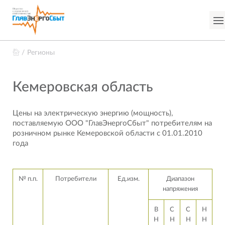
Регионы
Кемеровская область
Цены на электрическую энергию (мощность),
поставляемую ООО "ГлавЭнергоСбыт" потребителям на
розничном рынке Кемеровской области с 01.01.2010
года
№ п.п.
Потребители
Ед.изм.
Диапазон
напряжения
В
С
С
Н
Н
Н
Н
Н