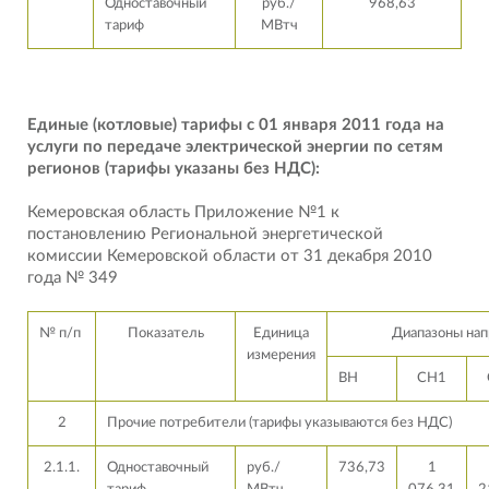
Одноставочный
руб./
968,63
тариф
МВтч
Единые (котловые) тарифы с 01 января 2011 года на
услуги по передаче электрической энергии по сетям
регионов (тарифы указаны без НДС):
Кемеровская область Приложение №1 к
постановлению Региональной энергетической
комиссии Кемеровской области от 31 декабря 2010
года № 349
№ п/п
Показатель
Единица
Диапазоны на
измерения
ВН
СН1
2
Прочие потребители (тарифы указываются без НДС)
2.1.1.
Одноставочный
руб./
736,73
1