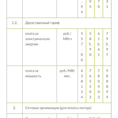
,
9
7
3
9
5
0
1
4
1.2.
Двухставочный тариф
плата за
руб./
5
5
6
7
электрическую
МВтч
5
8
1
9
энергию
7
5,
3,
3,
,
9
6
9
0
0
1
7
0
плата за
руб./МВт
6
7
7
9
мощность
мес.
3
6
8
8
8
5
0
8
1
5
4
8
3
0
0
9
4
3
3
4
2.
Сетевые организации (для оплаты потерь)