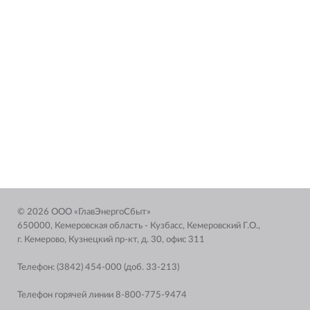
© 2026 ООО «ГлавЭнергоСбыт»
650000, Кемеровская область - Кузбасс, Кемеровский Г.О.,
г. Кемерово, Кузнецкий пр-кт, д. 30, офис 311
Телефон: (3842) 454-000 (доб. 33-213)
Телефон горячей линии 8-800-775-9474