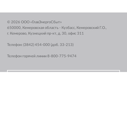
© 2026 ООО «ГлавЭнергоСбыт»
650000, Кемеровская область - Кузбасс, Кемеровский Г.О.,
г. Кемерово, Кузнецкий пр-кт, д. 30, офис 311
Телефон: (3842) 454-000 (доб. 33-213)
Телефон горячей линии 8-800-775-9474
RSS лента
Подписаться по RSS
КОНТАКТЫ
COOKIES
КАРТА САЙТА